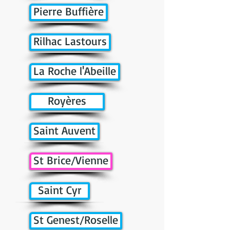
Pierre Buffière
Rilhac Lastours
La Roche l'Abeille
Royères
Saint Auvent
St Brice/Vienne
Saint Cyr
St Genest/Roselle