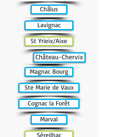
Châlus
Lavignac
St Yrieix/Aixe
Château-Chervix
Magnac Bourg
Ste Marie de Vaux
Cognac la Forêt
Marval
Séreilhac