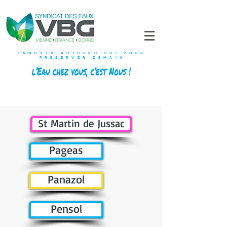
INNOVER AUJOURD'HUI POUR
PRESERVER DEMAIN
St Martin de Jussac
Pageas
Panazol
Pensol