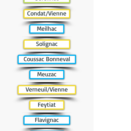
Condat/Vienne
Meilhac
Solignac
Coussac Bonneval
Meuzac
Verneuil/Vienne
Feytiat
Flavignac