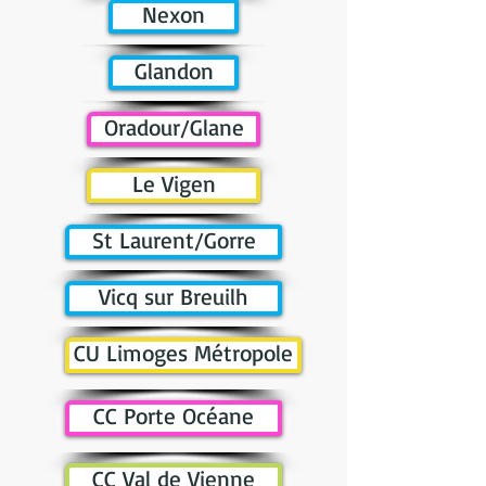
Nexon
Glandon
Oradour/Glane
Le Vigen
St Laurent/Gorre
Vicq sur Breuilh
CU Limoges Métropole
CC Porte Océane
CC Val de Vienne