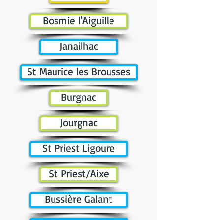
Bosmie l'Aiguille
Janailhac
St Maurice les Brousses
Burgnac
Jourgnac
St Priest Ligoure
St Priest/Aixe
Bussière Galant