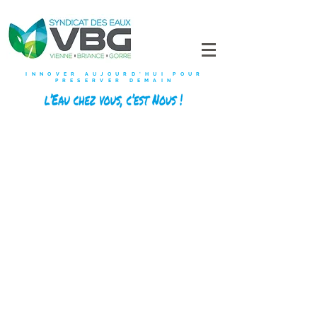
INNOVER AUJOURD'HUI POUR
PRESERVER DEMAIN
Synthèse du rapport annuel
Cliquez sur l'image ci-contre