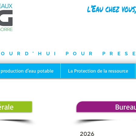
UA-70096525-1
JOURD'HUI POUR PRES
 production d'eau potable
La Protection de la ressource
rale
Burea
2026