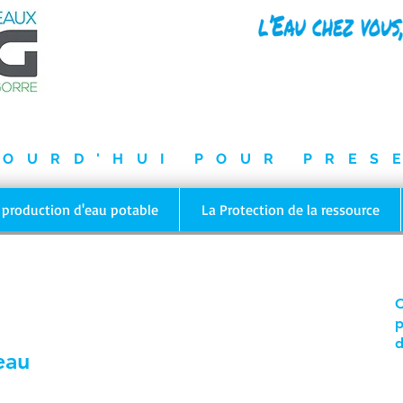
UA-70096525-1
JOURD'HUI POUR PRES
 production d'eau potable
La Protection de la ressource
C
p
d
eau